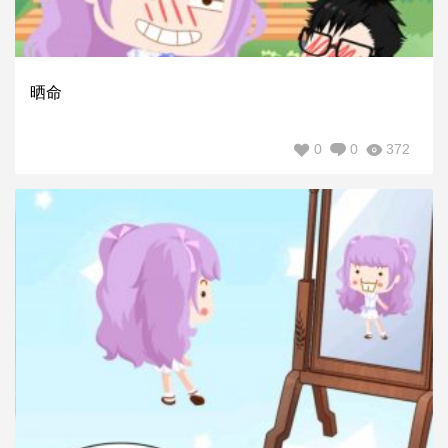
晒命
0
0
372