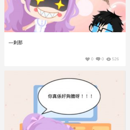
—剎那
0
0
526