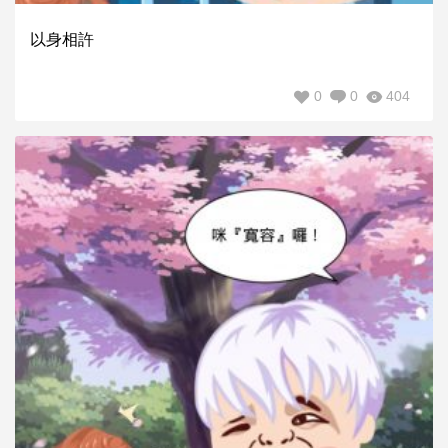
以身相許
0
0
404