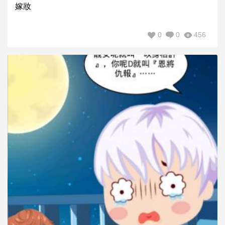
嫁妝
0
0
456