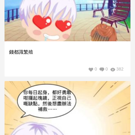
錢都識繁殖
0
0
382